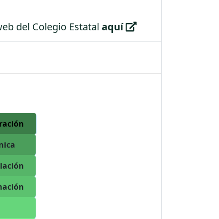
web del Colegio Estatal
aquí
ración
ónica
lación
mación