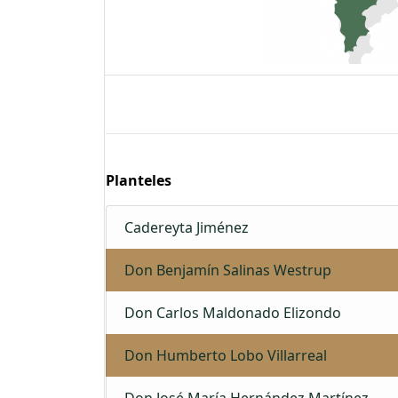
Planteles
Cadereyta Jiménez
Don Benjamín Salinas Westrup
Don Carlos Maldonado Elizondo
Don Humberto Lobo Villarreal
Don José María Hernández Martínez