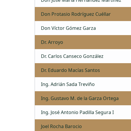
Don Protasio Rodríguez Cuéllar
Don Víctor Gómez Garza
Dr. Arroyo
Dr. Carlos Canseco González
Dr. Eduardo Macías Santos
Ing. Adrián Sada Treviño
Ing. Gustavo M. de la Garza Ortega
Ing. José Antonio Padilla Segura I
Joel Rocha Barocio