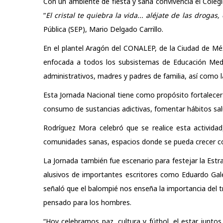
Con un ambiente de fiesta y sana convivencia el Cole
“
El cristal te quiebra la vida... aléjate de las drogas, 
Pública (SEP), Mario Delgado Carrillo.
En el plantel Aragón del CONALEP, de la
Ciudad de Méx
enfocada a todos los subsistemas de Educación Media 
administrativos, madres y padres de familia, así como 
Esta Jornada Nacional tiene como propósito fortalecer l
consumo de sustancias adictivas, fomentar hábitos sal
Rodríguez Mora celebró que se realice esta actividad
comunidades sanas, espacios donde se pueda crecer co
La Jornada también fue escenario para festejar la Estra
alusivos de importantes escritores como Eduardo Gale
señaló que el balompié nos enseña la importancia del 
pensado para los hombres.
“Hoy celebramos paz, cultura y fútbol, el estar junto