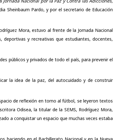
la
Jornada Nacional por la Paz y Contra las Adicciones
,
udia Sheinbaum Pardo, y por el secretario de Educación
dríguez Mora, estuvo al frente de la Jornada Nacional
, deportivas y recreativas que estudiantes, docentes,
es públicos y privados de todo el país, para prevenir el
car la idea de la paz, del autocuidado y de construir
pacio de reflexión en torno al fútbol, se leyeron textos
scritora Odisea, la titular de la SEMS, Rodríguez Mora,
anzado a conquistar un espacio que muchas veces estaba
mos haciendo en el Bachillerato Nacional y en la Nueva