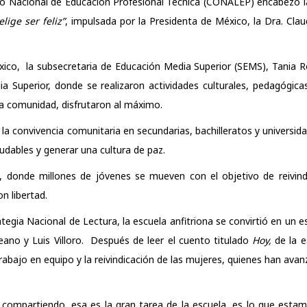
gio Nacional de Educación Profesional Técnica (CONALEP) encabezó 
elige ser feliz”
, impulsada por la Presidenta de México, la Dra. Cla
ico, la subsecretaria de Educación Media Superior (SEMS), Tania Ro
Superior, donde se realizaron actividades culturales, pedagógicas
la comunidad, disfrutaron al máximo.
a convivencia comunitaria en secundarias, bachilleratos y universidad
udables y generar una cultura de paz.
, donde millones de jóvenes se mueven con el objetivo de reivindi
n libertad.
tegia Nacional de Lectura, la escuela anfitriona se convirtió en un es
ano y Luis Villoro. Después de leer el cuento titulado
Hoy,
de la e
trabajo en equipo y la reivindicación de las mujeres, quienes han av
s compartiendo, esa es la gran tarea de la escuela, es lo que esta