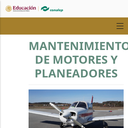
Pasar
al
contenido
principal
MANTENIMIENT
DE MOTORES Y
PLANEADORES