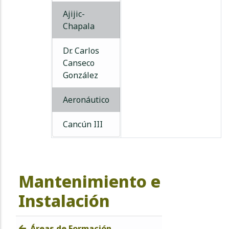
Ajijic-
Chapala
Dr. Carlos
Canseco
González
Aeronáutico
Cancún III
Mantenimiento e
Instalación
Áreas de Formación