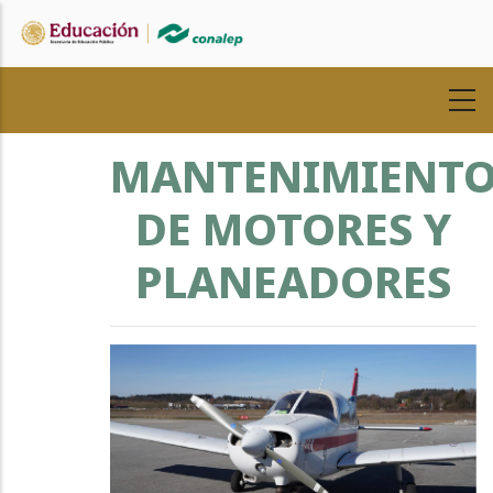
Pasar
al
contenido
principal
MANTENIMIENT
DE MOTORES Y
PLANEADORES